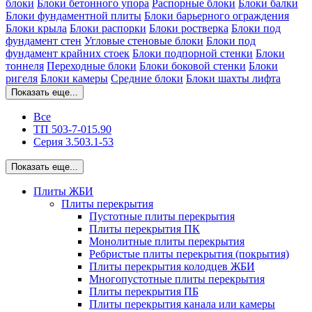
блоки
Блоки бетонного упора
Распорные блоки
Блоки балки
Блоки фундаментной плиты
Блоки барьерного ограждения
Блоки крыла
Блоки распорки
Блоки ростверка
Блоки под
фундамент стен
Угловые стеновые блоки
Блоки под
фундамент крайних стоек
Блоки подпорной стенки
Блоки
тоннеля
Переходные блоки
Блоки боковой стенки
Блоки
ригеля
Блоки камеры
Средние блоки
Блоки шахты лифта
Показать еще...
Все
ТП 503-7-015.90
Серия 3.503.1-53
Показать еще...
Плиты ЖБИ
Плиты перекрытия
Пустотные плиты перекрытия
Плиты перекрытия ПК
Монолитные плиты перекрытия
Ребристые плиты перекрытия (покрытия)
Плиты перекрытия колодцев ЖБИ
Многопустотные плиты перекрытия
Плиты перекрытия ПБ
Плиты перекрытия канала или камеры