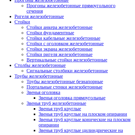
Прогоны железобетонные
Прогоны железобетонные прямоугольного
сечения
Ригеля железобетонные
Стойки
Стойки анкера железобетонные
Стойки фундаментные
Стойки кабельные железобетонные
Стойки с оголовком железобетонные
Стойки экрана железобетонные
Стойки ригеля железобетонные
Вертикальные стойки железобетонные
Столбы железобетонные
Сигнальные столбики железобетонные
Трубы железобетонные
Трубы железобетонные безнапорные
Портальные стенки железобетонные
Звенья оголовка
Звенья оголовка прямоугольные
Звенья труб железобетонные
Звенья труб круглые
Звенья труб круглые на плоском опирании
Звенья труб круглые конические на плоском
опирании
Звенья труб круглые цилиндрические на