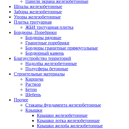
Панели экрана железобетонные
Шпалы железобетонные
Заборы железобетонные
Упоры железобетонные
Плитка тротуарная
ЖБИ тротуарная плитка
Бордюры, Поребрики
Бордюры рядовые
Гранитные поребрики
Бордюры гранитные прямоугольные
Бордюрный камень
Благоустройство территорий
Надолбы железобетонные
Полусферы бетонные
Строительные материалы
Кирпичи
Раствор
Бетон
Щебень
Прочее
Стаканы фундамента железобетонные
Крышки
Крышки железобетонные
Крышки лотка железобетонные
Крышки желоба железобетонные