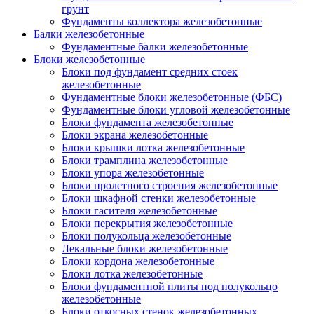
грунт
Фундаменты коллектора железобетонные
Балки железобетонные
Фундаментные балки железобетонные
Блоки железобетонные
Блоки под фундамент средних стоек
железобетонные
Фундаментные блоки железобетонные (ФБС)
Фундаментные блоки угловой железобетонные
Блоки фундамента железобетонные
Блоки экрана железобетонные
Блоки крышки лотка железобетонные
Блоки трамплина железобетонные
Блоки упора железобетонные
Блоки пролетного строения железобетонные
Блоки шкафной стенки железобетонные
Блоки гасителя железобетонные
Блоки перекрытия железобетонные
Блоки полукольца железобетонные
Лекальные блоки железобетонные
Блоки кордона железобетонные
Блоки лотка железобетонные
Блоки фундаментной плиты под полукольцо
железобетонные
Блоки откосных стенок железобетонных