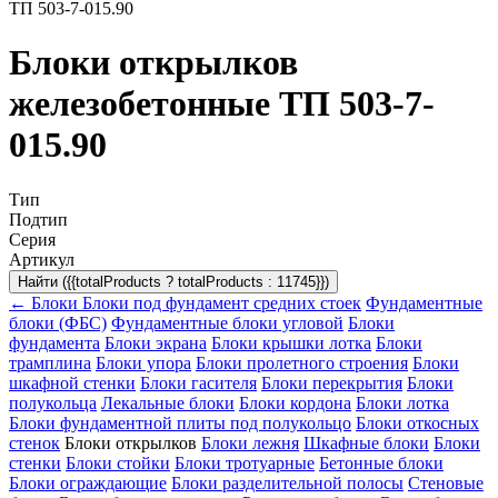
ТП 503-7-015.90
Блоки открылков
железобетонные ТП 503-7-
015.90
Тип
Подтип
Серия
Артикул
Найти ({{totalProducts ? totalProducts : 11745}})
← Блоки
Блоки под фундамент средних стоек
Фундаментные
блоки (ФБС)
Фундаментные блоки угловой
Блоки
фундамента
Блоки экрана
Блоки крышки лотка
Блоки
трамплина
Блоки упора
Блоки пролетного строения
Блоки
шкафной стенки
Блоки гасителя
Блоки перекрытия
Блоки
полукольца
Лекальные блоки
Блоки кордона
Блоки лотка
Блоки фундаментной плиты под полукольцо
Блоки откосных
стенок
Блоки открылков
Блоки лежня
Шкафные блоки
Блоки
стенки
Блоки стойки
Блоки тротуарные
Бетонные блоки
Блоки ограждающие
Блоки разделительной полосы
Стеновые