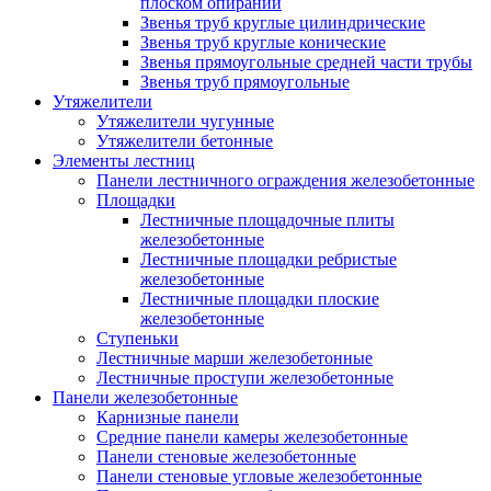
плоском опирании
Звенья труб круглые цилиндрические
Звенья труб круглые конические
Звенья прямоугольные средней части трубы
Звенья труб прямоугольные
Утяжелители
Утяжелители чугунные
Утяжелители бетонные
Элементы лестниц
Панели лестничного ограждения железобетонные
Площадки
Лестничные площадочные плиты
железобетонные
Лестничные площадки ребристые
железобетонные
Лестничные площадки плоские
железобетонные
Ступеньки
Лестничные марши железобетонные
Лестничные проступи железобетонные
Панели железобетонные
Карнизные панели
Средние панели камеры железобетонные
Панели стеновые железобетонные
Панели стеновые угловые железобетонные