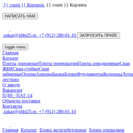
{{ count }}
Корзина
{{ count }}
Корзина
НАПИСАТЬ НАМ
zakaz@zhbi25.ru
+7 (912) 280-01-10
ЗАПРОСИТЬ ПРАЙС
toggle menu
Главная
Каталог
Плиты дорожные
Плиты перекрытия
Плиты аэродромные
Сваи
ЖБИ
Сваи-стойки
Сваи
забивные
Опоры
Анкеры
Балки
Блоки
Фундаменты
Колонны
Лотк
лестниц
О заводе
Вакансии
ПДН / ПАГ-14
Объекты поставки
Контакты
zakaz@zhbi25.ru
+7 (912) 280-01-10
Главная
Каталог
Блоки железобетонные
Блоки открылков