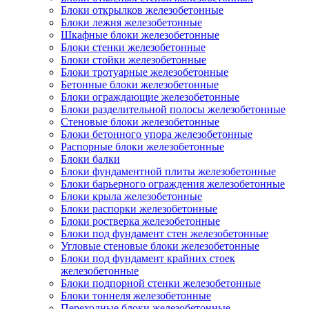
Блоки открылков железобетонные
Блоки лежня железобетонные
Шкафные блоки железобетонные
Блоки стенки железобетонные
Блоки стойки железобетонные
Блоки тротуарные железобетонные
Бетонные блоки железобетонные
Блоки ограждающие железобетонные
Блоки разделительной полосы железобетонные
Стеновые блоки железобетонные
Блоки бетонного упора железобетонные
Распорные блоки железобетонные
Блоки балки
Блоки фундаментной плиты железобетонные
Блоки барьерного ограждения железобетонные
Блоки крыла железобетонные
Блоки распорки железобетонные
Блоки ростверка железобетонные
Блоки под фундамент стен железобетонные
Угловые стеновые блоки железобетонные
Блоки под фундамент крайних стоек
железобетонные
Блоки подпорной стенки железобетонные
Блоки тоннеля железобетонные
Переходные блоки железобетонные