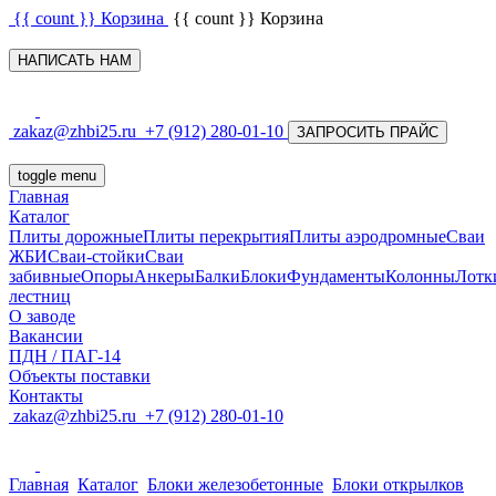
{{ count }}
Корзина
{{ count }}
Корзина
НАПИСАТЬ НАМ
zakaz@zhbi25.ru
+7 (912) 280-01-10
ЗАПРОСИТЬ ПРАЙС
toggle menu
Главная
Каталог
Плиты дорожные
Плиты перекрытия
Плиты аэродромные
Сваи
ЖБИ
Сваи-стойки
Сваи
забивные
Опоры
Анкеры
Балки
Блоки
Фундаменты
Колонны
Лотк
лестниц
О заводе
Вакансии
ПДН / ПАГ-14
Объекты поставки
Контакты
zakaz@zhbi25.ru
+7 (912) 280-01-10
Главная
Каталог
Блоки железобетонные
Блоки открылков