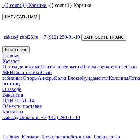
{{ count }}
Корзина
{{ count }}
Корзина
НАПИСАТЬ НАМ
zakaz@zhbi25.ru
+7 (912) 280-01-10
ЗАПРОСИТЬ ПРАЙС
toggle menu
Главная
Каталог
Плиты дорожные
Плиты перекрытия
Плиты аэродромные
Сваи
ЖБИ
Сваи-стойки
Сваи
забивные
Опоры
Анкеры
Балки
Блоки
Фундаменты
Колонны
Лотк
лестниц
О заводе
Вакансии
ПДН / ПАГ-14
Объекты поставки
Контакты
zakaz@zhbi25.ru
+7 (912) 280-01-10
Главная
Каталог
Блоки железобетонные
Блоки лотка