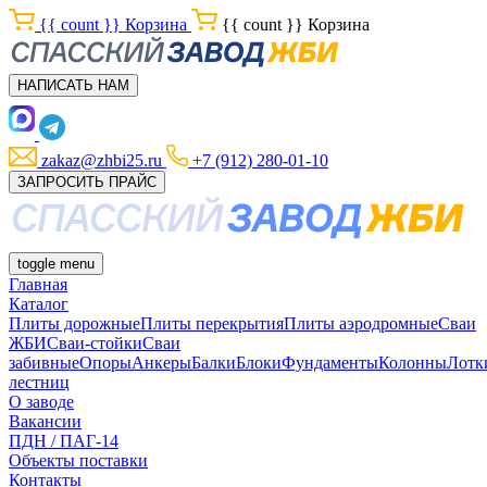
{{ count }}
Корзина
{{ count }}
Корзина
НАПИСАТЬ НАМ
zakaz@zhbi25.ru
+7 (912) 280-01-10
ЗАПРОСИТЬ ПРАЙС
toggle menu
Главная
Каталог
Плиты дорожные
Плиты перекрытия
Плиты аэродромные
Сваи
ЖБИ
Сваи-стойки
Сваи
забивные
Опоры
Анкеры
Балки
Блоки
Фундаменты
Колонны
Лотк
лестниц
О заводе
Вакансии
ПДН / ПАГ-14
Объекты поставки
Контакты