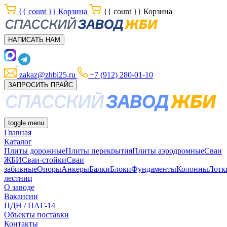
{{ count }}
Корзина
{{ count }}
Корзина
НАПИСАТЬ НАМ
zakaz@zhbi25.ru
+7 (912) 280-01-10
ЗАПРОСИТЬ ПРАЙС
toggle menu
Главная
Каталог
Плиты дорожные
Плиты перекрытия
Плиты аэродромные
Сваи
ЖБИ
Сваи-стойки
Сваи
забивные
Опоры
Анкеры
Балки
Блоки
Фундаменты
Колонны
Лотк
лестниц
О заводе
Вакансии
ПДН / ПАГ-14
Объекты поставки
Контакты