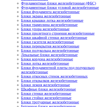
Фундаментные блоки железобетонные (ФБС)
Фундаментные блоки угловой железобетонные
Блоки фундамента железобетонные
Блоки экрана железобетонные
Блоки крышки лотка железобетонные
Блоки трамплина железобетонные
Блоки упора железобетонные
Блоки пролетного строения железобетонные
Блоки шкафной стенки железобетонные
Блоки гасителя железобетонные
Блоки перекрытия железобетонные
Блоки полукольца железобетонные
Лекальные блоки железобетонные
Блоки кордона железобетонные
Блоки лотка железобетонные
Блоки фундаментной плиты под полукольцо
железобетонные
Блоки откосных стенок железобетонных
Блоки открылков железобетонные
Блоки лежня железобетонные
Шкафные блоки железобетонные
Блоки стенки железобетонные
Блоки стойки железобетонные
Блоки тротуарные железобетонные
Бетонные блоки железобетонные