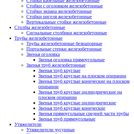
Стойки кабельные железобетонные
Стойки с оголовком железобетонные
Стойки экрана железобетонные
Стойки ригеля железобетонные
Вертикальные стойки железобетонные
Столбы железобетонные
Сигнальные столбики железобетонные
Трубы железобетонные
Трубы железобетонные безнапорные
Портальные стенки железобетонные
Звенья оголовка
Звенья оголовка прямоугольные
Звенья труб железобетонные
Звенья труб круглые
Звенья труб круглые на плоском опирании
Звенья труб круглые конические на плоском
опирании
Звенья труб круглые цилиндрические на
плоском опирании
Звенья труб круглые цилиндрические
Звенья труб круглые конические
Звенья прямоугольные средней части трубы
Звенья труб прямоугольные
Утяжелители
Утяжелители чугунные