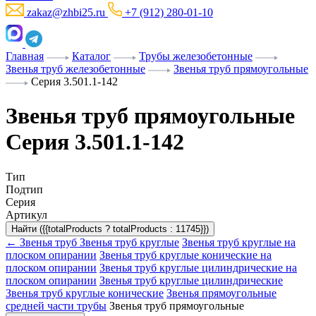
zakaz@zhbi25.ru
+7 (912) 280-01-10
Главная
Каталог
Трубы железобетонные
Звенья труб железобетонные
Звенья труб прямоугольные
Серия 3.501.1-142
Звенья труб прямоугольные
Серия 3.501.1-142
Тип
Подтип
Серия
Артикул
Найти ({{totalProducts ? totalProducts : 11745}})
← Звенья труб
Звенья труб круглые
Звенья труб круглые на
плоском опирании
Звенья труб круглые конические на
плоском опирании
Звенья труб круглые цилиндрические на
плоском опирании
Звенья труб круглые цилиндрические
Звенья труб круглые конические
Звенья прямоугольные
средней части трубы
Звенья труб прямоугольные