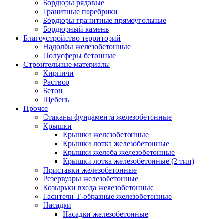
Бордюры рядовые
Гранитные поребрики
Бордюры гранитные прямоугольные
Бордюрный камень
Благоустройство территорий
Надолбы железобетонные
Полусферы бетонные
Строительные материалы
Кирпичи
Раствор
Бетон
Щебень
Прочее
Стаканы фундамента железобетонные
Крышки
Крышки железобетонные
Крышки лотка железобетонные
Крышки желоба железобетонные
Крышки лотка железобетонные (2 тип)
Приставки железобетонные
Резервуары железобетонные
Козырьки входа железобетонные
Гасители Т-образные железобетонные
Насадки
Насадки железобетонные