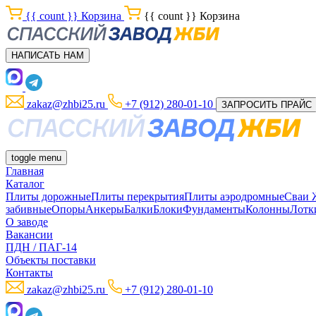
{{ count }}
Корзина
{{ count }}
Корзина
НАПИСАТЬ НАМ
zakaz@zhbi25.ru
+7 (912) 280-01-10
ЗАПРОСИТЬ ПРАЙС
toggle menu
Главная
Каталог
Плиты дорожные
Плиты перекрытия
Плиты аэродромные
Сваи
забивные
Опоры
Анкеры
Балки
Блоки
Фундаменты
Колонны
Лотк
О заводе
Вакансии
ПДН / ПАГ-14
Объекты поставки
Контакты
zakaz@zhbi25.ru
+7 (912) 280-01-10