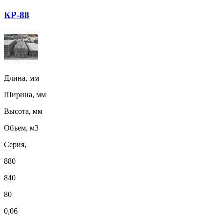
КР-88
Длина, мм
Ширина, мм
Высота, мм
Объем, м3
Серия,
880
840
80
0,06