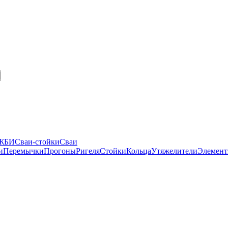
 ЖБИ
Сваи-стойки
Сваи
и
Перемычки
Прогоны
Ригеля
Стойки
Кольца
Утяжелители
Элемент