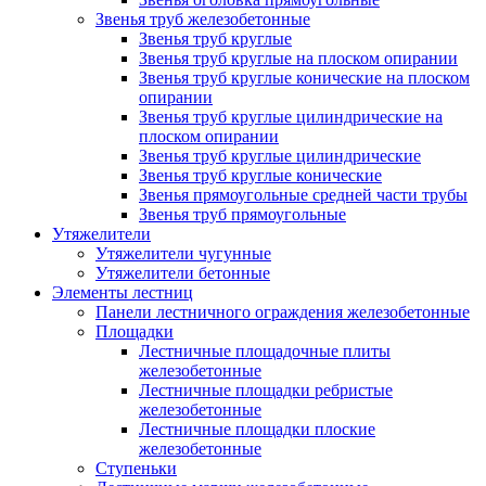
Звенья труб железобетонные
Звенья труб круглые
Звенья труб круглые на плоском опирании
Звенья труб круглые конические на плоском
опирании
Звенья труб круглые цилиндрические на
плоском опирании
Звенья труб круглые цилиндрические
Звенья труб круглые конические
Звенья прямоугольные средней части трубы
Звенья труб прямоугольные
Утяжелители
Утяжелители чугунные
Утяжелители бетонные
Элементы лестниц
Панели лестничного ограждения железобетонные
Площадки
Лестничные площадочные плиты
железобетонные
Лестничные площадки ребристые
железобетонные
Лестничные площадки плоские
железобетонные
Ступеньки