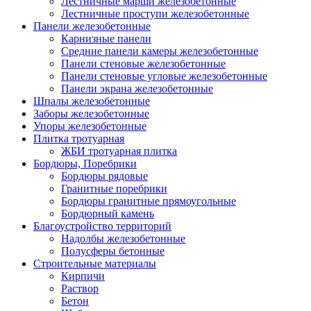
Лестничные марши железобетонные
Лестничные проступи железобетонные
Панели железобетонные
Карнизные панели
Средние панели камеры железобетонные
Панели стеновые железобетонные
Панели стеновые угловые железобетонные
Панели экрана железобетонные
Шпалы железобетонные
Заборы железобетонные
Упоры железобетонные
Плитка тротуарная
ЖБИ тротуарная плитка
Бордюры, Поребрики
Бордюры рядовые
Гранитные поребрики
Бордюры гранитные прямоугольные
Бордюрный камень
Благоустройство территорий
Надолбы железобетонные
Полусферы бетонные
Строительные материалы
Кирпичи
Раствор
Бетон