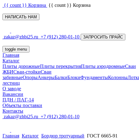
{{ count }}
Корзина
{{ count }}
Корзина
НАПИСАТЬ НАМ
zakaz@zhbi25.ru
+7 (912) 280-01-10
ЗАПРОСИТЬ ПРАЙС
toggle menu
Главная
Каталог
Плиты дорожные
Плиты перекрытия
Плиты аэродромные
Сваи
ЖБИ
Сваи-стойки
Сваи
забивные
Опоры
Анкеры
Балки
Блоки
Фундаменты
Колонны
Лотк
лестниц
О заводе
Вакансии
ПДН / ПАГ-14
Объекты поставки
Контакты
zakaz@zhbi25.ru
+7 (912) 280-01-10
Главная
Каталог
Бордюр тротуарный
ГОСТ 6665-91