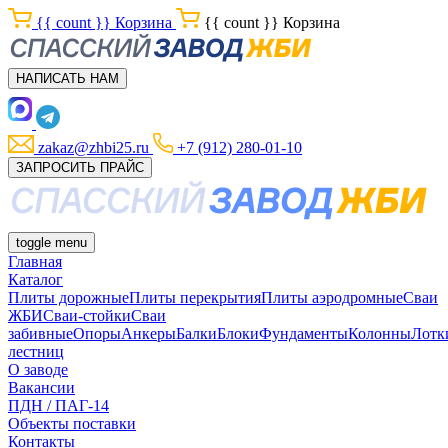
{{ count }}
Корзина
{{ count }}
Корзина
НАПИСАТЬ НАМ
zakaz@zhbi25.ru
+7 (912) 280-01-10
ЗАПРОСИТЬ ПРАЙС
toggle menu
Главная
Каталог
Плиты дорожные
Плиты перекрытия
Плиты аэродромные
Сваи
ЖБИ
Сваи-стойки
Сваи
забивные
Опоры
Анкеры
Балки
Блоки
Фундаменты
Колонны
Лотк
лестниц
О заводе
Вакансии
ПДН / ПАГ-14
Объекты поставки
Контакты