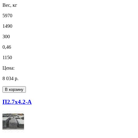
Вес, кг
5970
1490
300
0,46
1150
Цена:
8 034 р.
В корзину
П2.7х4.2-А