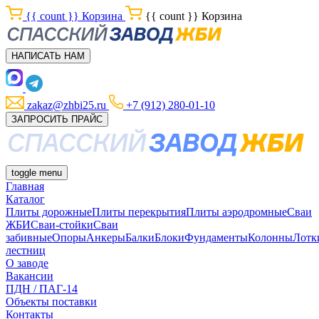
{{ count }}
Корзина
{{ count }}
Корзина
НАПИСАТЬ НАМ
zakaz@zhbi25.ru
+7 (912) 280-01-10
ЗАПРОСИТЬ ПРАЙС
toggle menu
Главная
Каталог
Плиты дорожные
Плиты перекрытия
Плиты аэродромные
Сваи
ЖБИ
Сваи-стойки
Сваи
забивные
Опоры
Анкеры
Балки
Блоки
Фундаменты
Колонны
Лотк
лестниц
О заводе
Вакансии
ПДН / ПАГ-14
Объекты поставки
Контакты