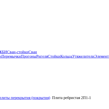
 ЖБИ
Сваи-стойки
Сваи
и
Перемычки
Прогоны
Ригеля
Стойки
Кольца
Утяжелители
Элемент
плиты перекрытия (покрытия)
Плита ребристая 2П1-1