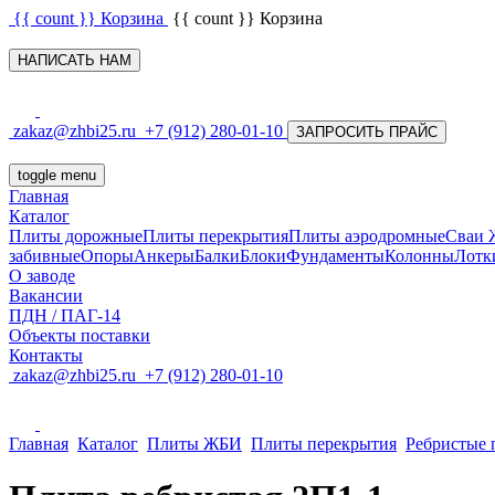
{{ count }}
Корзина
{{ count }}
Корзина
НАПИСАТЬ НАМ
zakaz@zhbi25.ru
+7 (912) 280-01-10
ЗАПРОСИТЬ ПРАЙС
toggle menu
Главная
Каталог
Плиты дорожные
Плиты перекрытия
Плиты аэродромные
Сваи
забивные
Опоры
Анкеры
Балки
Блоки
Фундаменты
Колонны
Лотк
О заводе
Вакансии
ПДН / ПАГ-14
Объекты поставки
Контакты
zakaz@zhbi25.ru
+7 (912) 280-01-10
Главная
Каталог
Плиты ЖБИ
Плиты перекрытия
Ребристые 