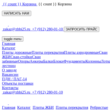
{{ count }}
Корзина
{{ count }}
Корзина
НАПИСАТЬ НАМ
zakaz@zhbi25.ru
+7 (912) 280-01-10
ЗАПРОСИТЬ ПРАЙС
toggle menu
Главная
Каталог
Плиты дорожные
Плиты перекрытия
Плиты аэродромные
Сваи
ЖБИ
Сваи-стойки
Сваи
забивные
Опоры
Анкеры
Балки
Блоки
Фундаменты
Колонны
Лотк
лестниц
О заводе
Вакансии
ПДН / ПАГ-14
Объекты поставки
Контакты
zakaz@zhbi25.ru
+7 (912) 280-01-10
Главная
Каталог
Плиты ЖБИ
Плиты перекрытия
Ребристые