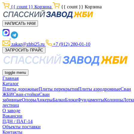
{{ count }}
Корзина
{{ count }}
Корзина
НАПИСАТЬ НАМ
zakaz@zhbi25.ru
+7 (912) 280-01-10
ЗАПРОСИТЬ ПРАЙС
toggle menu
Главная
Каталог
Плиты дорожные
Плиты перекрытия
Плиты аэродромные
Сваи
ЖБИ
Сваи-стойки
Сваи
забивные
Опоры
Анкеры
Балки
Блоки
Фундаменты
Колонны
Лотк
лестниц
О заводе
Вакансии
ПДН / ПАГ-14
Объекты поставки
Контакты