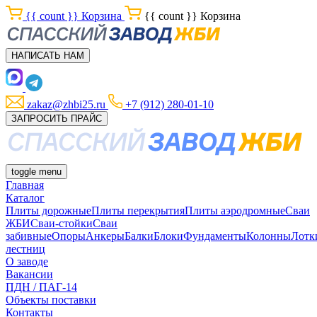
{{ count }}
Корзина
{{ count }}
Корзина
НАПИСАТЬ НАМ
zakaz@zhbi25.ru
+7 (912) 280-01-10
ЗАПРОСИТЬ ПРАЙС
toggle menu
Главная
Каталог
Плиты дорожные
Плиты перекрытия
Плиты аэродромные
Сваи
ЖБИ
Сваи-стойки
Сваи
забивные
Опоры
Анкеры
Балки
Блоки
Фундаменты
Колонны
Лотк
лестниц
О заводе
Вакансии
ПДН / ПАГ-14
Объекты поставки
Контакты