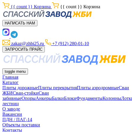
{{ count }}
Корзина
{{ count }}
Корзина
НАПИСАТЬ НАМ
zakaz@zhbi25.ru
+7 (912) 280-01-10
ЗАПРОСИТЬ ПРАЙС
toggle menu
Главная
Каталог
Плиты дорожные
Плиты перекрытия
Плиты аэродромные
Сваи
ЖБИ
Сваи-стойки
Сваи
забивные
Опоры
Анкеры
Балки
Блоки
Фундаменты
Колонны
Лотк
лестниц
О заводе
Вакансии
ПДН / ПАГ-14
Объекты поставки
Контакты