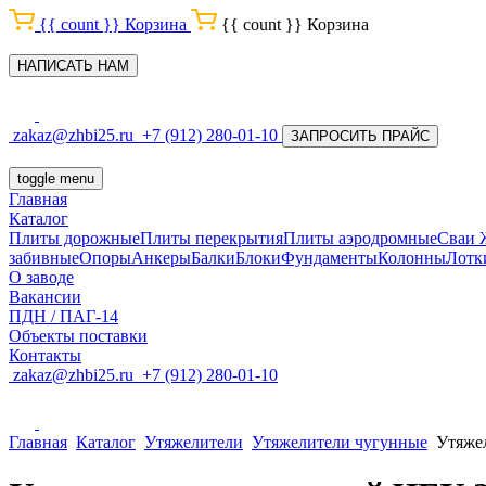
{{ count }}
Корзина
{{ count }}
Корзина
НАПИСАТЬ НАМ
zakaz@zhbi25.ru
+7 (912) 280-01-10
ЗАПРОСИТЬ ПРАЙС
toggle menu
Главная
Каталог
Плиты дорожные
Плиты перекрытия
Плиты аэродромные
Сваи
забивные
Опоры
Анкеры
Балки
Блоки
Фундаменты
Колонны
Лотк
О заводе
Вакансии
ПДН / ПАГ-14
Объекты поставки
Контакты
zakaz@zhbi25.ru
+7 (912) 280-01-10
Главная
Каталог
Утяжелители
Утяжелители чугунные
Утяже