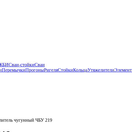
 ЖБИ
Сваи-стойки
Сваи
и
Перемычки
Прогоны
Ригеля
Стойки
Кольца
Утяжелители
Элемент
литель чугунный ЧБУ 219