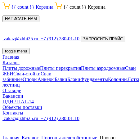
{{ count }}
Корзина
{{ count }}
Корзина
НАПИСАТЬ НАМ
zakaz@zhbi25.ru
+7 (912) 280-01-10
ЗАПРОСИТЬ ПРАЙС
toggle menu
Главная
Каталог
Плиты дорожные
Плиты перекрытия
Плиты аэродромные
Сваи
ЖБИ
Сваи-стойки
Сваи
забивные
Опоры
Анкеры
Балки
Блоки
Фундаменты
Колонны
Лотк
лестниц
О заводе
Вакансии
ПДН / ПАГ-14
Объекты поставки
Контакты
zakaz@zhbi25.ru
+7 (912) 280-01-10
Главная
Каталог
Прогоны железобетонные
Прогон