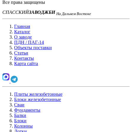
Все права защищены
СПАССКИЙ
ЗАВОД
ЖБИ
На Дальнем Востоке
Главная
Каталог
О заводе
ПДН / ПАГ-14
Объекты поставки
Статьи
Контакты
Карта сайта
Плиты железобетонные
Блоки железобетонные
Сваи
Фундаменты
Балки
Блоки
Колонны
Лотки