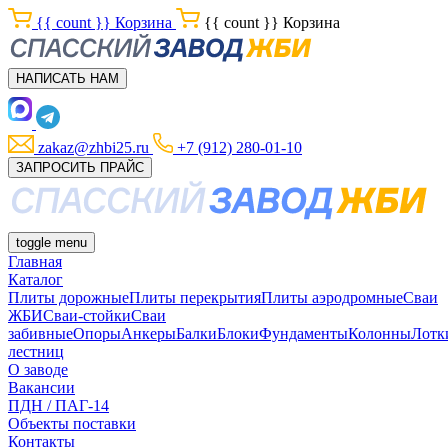
{{ count }}
Корзина
{{ count }}
Корзина
НАПИСАТЬ НАМ
zakaz@zhbi25.ru
+7 (912) 280-01-10
ЗАПРОСИТЬ ПРАЙС
toggle menu
Главная
Каталог
Плиты дорожные
Плиты перекрытия
Плиты аэродромные
Сваи
ЖБИ
Сваи-стойки
Сваи
забивные
Опоры
Анкеры
Балки
Блоки
Фундаменты
Колонны
Лотк
лестниц
О заводе
Вакансии
ПДН / ПАГ-14
Объекты поставки
Контакты