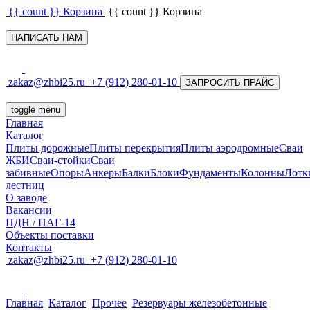
{{ count }}
Корзина
{{ count }}
Корзина
НАПИСАТЬ НАМ
zakaz@zhbi25.ru
+7 (912) 280-01-10
ЗАПРОСИТЬ ПРАЙС
toggle menu
Главная
Каталог
Плиты дорожные
Плиты перекрытия
Плиты аэродромные
Сваи
ЖБИ
Сваи-стойки
Сваи
забивные
Опоры
Анкеры
Балки
Блоки
Фундаменты
Колонны
Лотк
лестниц
О заводе
Вакансии
ПДН / ПАГ-14
Объекты поставки
Контакты
zakaz@zhbi25.ru
+7 (912) 280-01-10
Главная
Каталог
Прочее
Резервуары железобетонные