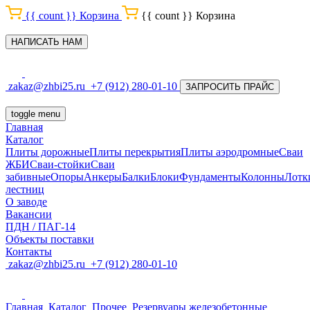
{{ count }}
Корзина
{{ count }}
Корзина
НАПИСАТЬ НАМ
zakaz@zhbi25.ru
+7 (912) 280-01-10
ЗАПРОСИТЬ ПРАЙС
toggle menu
Главная
Каталог
Плиты дорожные
Плиты перекрытия
Плиты аэродромные
Сваи
ЖБИ
Сваи-стойки
Сваи
забивные
Опоры
Анкеры
Балки
Блоки
Фундаменты
Колонны
Лотк
лестниц
О заводе
Вакансии
ПДН / ПАГ-14
Объекты поставки
Контакты
zakaz@zhbi25.ru
+7 (912) 280-01-10
Главная
Каталог
Прочее
Резервуары железобетонные