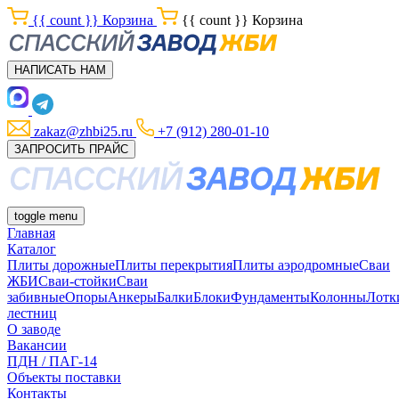
{{ count }}
Корзина
{{ count }}
Корзина
НАПИСАТЬ НАМ
zakaz@zhbi25.ru
+7 (912) 280-01-10
ЗАПРОСИТЬ ПРАЙС
toggle menu
Главная
Каталог
Плиты дорожные
Плиты перекрытия
Плиты аэродромные
Сваи
ЖБИ
Сваи-стойки
Сваи
забивные
Опоры
Анкеры
Балки
Блоки
Фундаменты
Колонны
Лотк
лестниц
О заводе
Вакансии
ПДН / ПАГ-14
Объекты поставки
Контакты