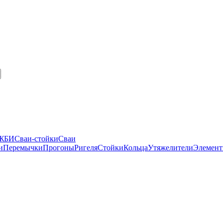
 ЖБИ
Сваи-стойки
Сваи
и
Перемычки
Прогоны
Ригеля
Стойки
Кольца
Утяжелители
Элемент