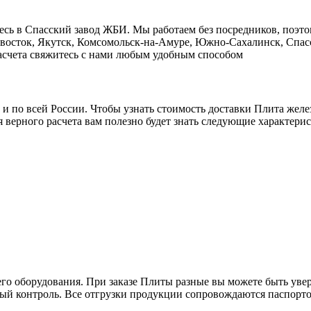
есь в Cпасский завод ЖБИ. Мы работаем без посредников, поэт
ивосток, Якутск, Комсомольск-на-Амуре, Южно-Сахалинск, Спасс
 расчета свяжитесь с нами любым удобным способом
о и по всей России. Чтобы узнать стоимость доставки Плита жел
 верного расчета вам полезно будет знать следующие характерис
его оборудования. При заказе Плиты разные вы можете быть увер
тый контроль. Все отгрузки продукции сопровождаются паспорто