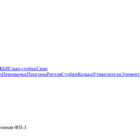
 ЖБИ
Сваи-стойки
Сваи
и
Перемычки
Прогоны
Ригеля
Стойки
Кольца
Утяжелители
Элемент
тонная ФП-3