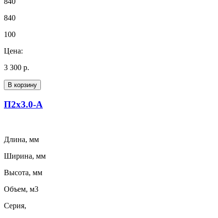
840
840
100
Цена:
3 300 р.
В корзину
П2х3.0-А
Длина, мм
Ширина, мм
Высота, мм
Объем, м3
Серия,