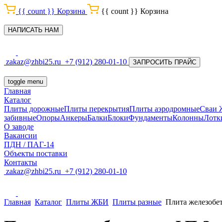
{{ count }}
Корзина
{{ count }}
Корзина
НАПИСАТЬ НАМ
zakaz@zhbi25.ru
+7 (912) 280-01-10
ЗАПРОСИТЬ ПРАЙС
toggle menu
Главная
Каталог
Плиты дорожные
Плиты перекрытия
Плиты аэродромные
Сваи
забивные
Опоры
Анкеры
Балки
Блоки
Фундаменты
Колонны
Лотк
О заводе
Вакансии
ПДН / ПАГ-14
Объекты поставки
Контакты
zakaz@zhbi25.ru
+7 (912) 280-01-10
Главная
Каталог
Плиты ЖБИ
Плиты разные
Плита железобе