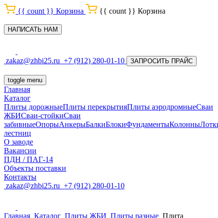
{{ count }}
Корзина
{{ count }}
Корзина
НАПИСАТЬ НАМ
zakaz@zhbi25.ru
+7 (912) 280-01-10
ЗАПРОСИТЬ ПРАЙС
toggle menu
Главная
Каталог
Плиты дорожные
Плиты перекрытия
Плиты аэродромные
Сваи
ЖБИ
Сваи-стойки
Сваи
забивные
Опоры
Анкеры
Балки
Блоки
Фундаменты
Колонны
Лотк
лестниц
О заводе
Вакансии
ПДН / ПАГ-14
Объекты поставки
Контакты
zakaz@zhbi25.ru
+7 (912) 280-01-10
Главная
Каталог
Плиты ЖБИ
Плиты разные
Плита