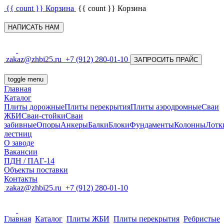
{{ count }}
Корзина
{{ count }}
Корзина
НАПИСАТЬ НАМ
zakaz@zhbi25.ru
+7 (912) 280-01-10
ЗАПРОСИТЬ ПРАЙС
toggle menu
Главная
Каталог
Плиты дорожные
Плиты перекрытия
Плиты аэродромные
Сваи
ЖБИ
Сваи-стойки
Сваи
забивные
Опоры
Анкеры
Балки
Блоки
Фундаменты
Колонны
Лотк
лестниц
О заводе
Вакансии
ПДН / ПАГ-14
Объекты поставки
Контакты
zakaz@zhbi25.ru
+7 (912) 280-01-10
Главная
Каталог
Плиты ЖБИ
Плиты перекрытия
Ребристые