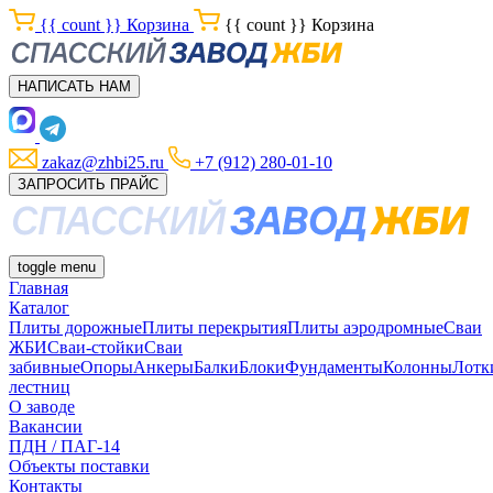
{{ count }}
Корзина
{{ count }}
Корзина
НАПИСАТЬ НАМ
zakaz@zhbi25.ru
+7 (912) 280-01-10
ЗАПРОСИТЬ ПРАЙС
toggle menu
Главная
Каталог
Плиты дорожные
Плиты перекрытия
Плиты аэродромные
Сваи
ЖБИ
Сваи-стойки
Сваи
забивные
Опоры
Анкеры
Балки
Блоки
Фундаменты
Колонны
Лотк
лестниц
О заводе
Вакансии
ПДН / ПАГ-14
Объекты поставки
Контакты