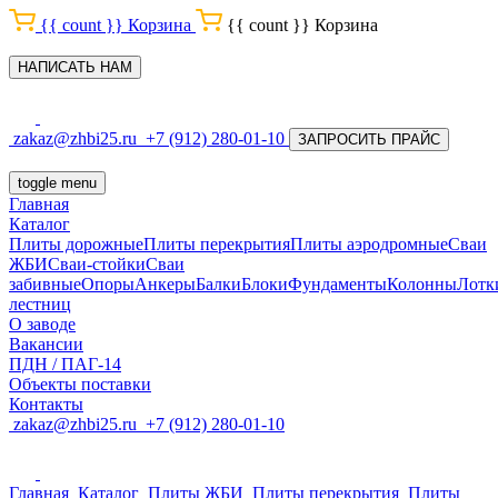
{{ count }}
Корзина
{{ count }}
Корзина
НАПИСАТЬ НАМ
zakaz@zhbi25.ru
+7 (912) 280-01-10
ЗАПРОСИТЬ ПРАЙС
toggle menu
Главная
Каталог
Плиты дорожные
Плиты перекрытия
Плиты аэродромные
Сваи
ЖБИ
Сваи-стойки
Сваи
забивные
Опоры
Анкеры
Балки
Блоки
Фундаменты
Колонны
Лотк
лестниц
О заводе
Вакансии
ПДН / ПАГ-14
Объекты поставки
Контакты
zakaz@zhbi25.ru
+7 (912) 280-01-10
Главная
Каталог
Плиты ЖБИ
Плиты перекрытия
Плиты