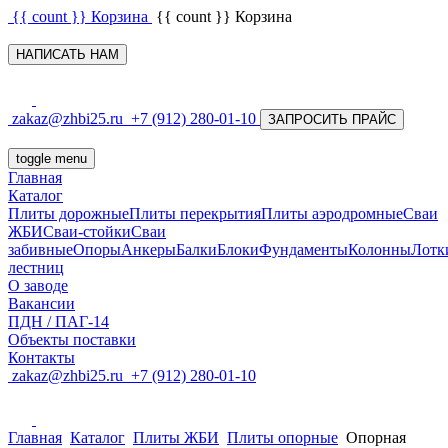
{{ count }}
Корзина
{{ count }}
Корзина
НАПИСАТЬ НАМ
zakaz@zhbi25.ru
+7 (912) 280-01-10
ЗАПРОСИТЬ ПРАЙС
toggle menu
Главная
Каталог
Плиты дорожные
Плиты перекрытия
Плиты аэродромные
Сваи
ЖБИ
Сваи-стойки
Сваи
забивные
Опоры
Анкеры
Балки
Блоки
Фундаменты
Колонны
Лотк
лестниц
О заводе
Вакансии
ПДН / ПАГ-14
Объекты поставки
Контакты
zakaz@zhbi25.ru
+7 (912) 280-01-10
Главная
Каталог
Плиты ЖБИ
Плиты опорные
Опорная