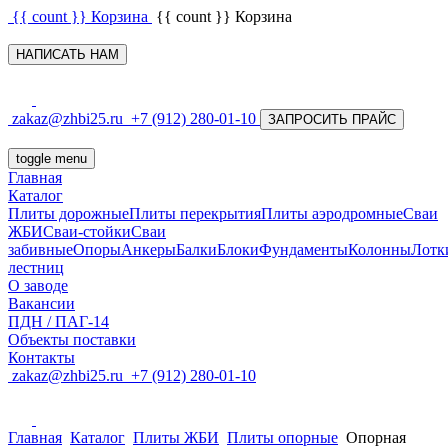
{{ count }}
Корзина
{{ count }}
Корзина
НАПИСАТЬ НАМ
zakaz@zhbi25.ru
+7 (912) 280-01-10
ЗАПРОСИТЬ ПРАЙС
toggle menu
Главная
Каталог
Плиты дорожные
Плиты перекрытия
Плиты аэродромные
Сваи
ЖБИ
Сваи-стойки
Сваи
забивные
Опоры
Анкеры
Балки
Блоки
Фундаменты
Колонны
Лотк
лестниц
О заводе
Вакансии
ПДН / ПАГ-14
Объекты поставки
Контакты
zakaz@zhbi25.ru
+7 (912) 280-01-10
Главная
Каталог
Плиты ЖБИ
Плиты опорные
Опорная