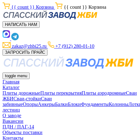
{{ count }}
Корзина
{{ count }}
Корзина
НАПИСАТЬ НАМ
zakaz@zhbi25.ru
+7 (912) 280-01-10
ЗАПРОСИТЬ ПРАЙС
toggle menu
Главная
Каталог
Плиты дорожные
Плиты перекрытия
Плиты аэродромные
Сваи
ЖБИ
Сваи-стойки
Сваи
забивные
Опоры
Анкеры
Балки
Блоки
Фундаменты
Колонны
Лотк
лестниц
О заводе
Вакансии
ПДН / ПАГ-14
Объекты поставки
Контакты