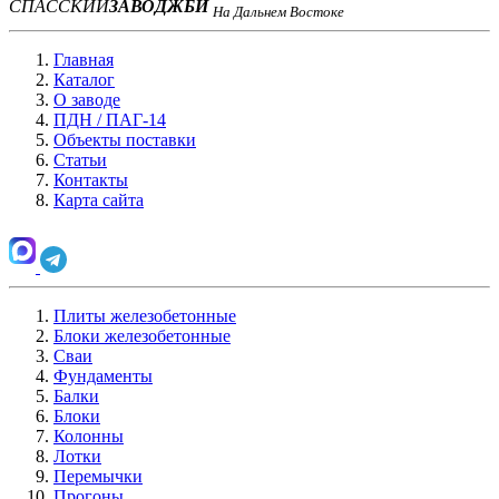
СПАССКИЙ
ЗАВОД
ЖБИ
На Дальнем Востоке
Главная
Каталог
О заводе
ПДН / ПАГ-14
Объекты поставки
Статьи
Контакты
Карта сайта
Плиты железобетонные
Блоки железобетонные
Сваи
Фундаменты
Балки
Блоки
Колонны
Лотки
Перемычки
Прогоны