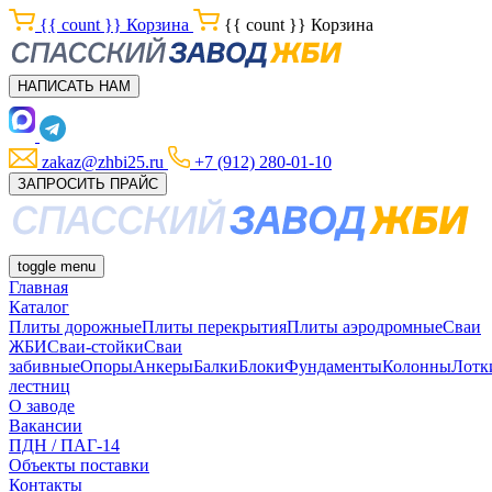
{{ count }}
Корзина
{{ count }}
Корзина
НАПИСАТЬ НАМ
zakaz@zhbi25.ru
+7 (912) 280-01-10
ЗАПРОСИТЬ ПРАЙС
toggle menu
Главная
Каталог
Плиты дорожные
Плиты перекрытия
Плиты аэродромные
Сваи
ЖБИ
Сваи-стойки
Сваи
забивные
Опоры
Анкеры
Балки
Блоки
Фундаменты
Колонны
Лотк
лестниц
О заводе
Вакансии
ПДН / ПАГ-14
Объекты поставки
Контакты