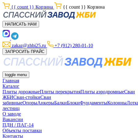
{{ count }}
Корзина
{{ count }}
Корзина
НАПИСАТЬ НАМ
zakaz@zhbi25.ru
+7 (912) 280-01-10
ЗАПРОСИТЬ ПРАЙС
toggle menu
Главная
Каталог
Плиты дорожные
Плиты перекрытия
Плиты аэродромные
Сваи
ЖБИ
Сваи-стойки
Сваи
забивные
Опоры
Анкеры
Балки
Блоки
Фундаменты
Колонны
Лотк
лестниц
О заводе
Вакансии
ПДН / ПАГ-14
Объекты поставки
Контакты