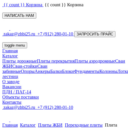
{{ count }}
Корзина
{{ count }}
Корзина
НАПИСАТЬ НАМ
zakaz@zhbi25.ru
+7 (912) 280-01-10
ЗАПРОСИТЬ ПРАЙС
toggle menu
Главная
Каталог
Плиты дорожные
Плиты перекрытия
Плиты аэродромные
Сваи
ЖБИ
Сваи-стойки
Сваи
забивные
Опоры
Анкеры
Балки
Блоки
Фундаменты
Колонны
Лотк
лестниц
О заводе
Вакансии
ПДН / ПАГ-14
Объекты поставки
Контакты
zakaz@zhbi25.ru
+7 (912) 280-01-10
Главная
Каталог
Плиты ЖБИ
Переходные плиты
Плита