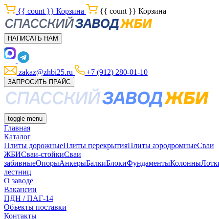
{{ count }}
Корзина
{{ count }}
Корзина
НАПИСАТЬ НАМ
zakaz@zhbi25.ru
+7 (912) 280-01-10
ЗАПРОСИТЬ ПРАЙС
toggle menu
Главная
Каталог
Плиты дорожные
Плиты перекрытия
Плиты аэродромные
Сваи
ЖБИ
Сваи-стойки
Сваи
забивные
Опоры
Анкеры
Балки
Блоки
Фундаменты
Колонны
Лотк
лестниц
О заводе
Вакансии
ПДН / ПАГ-14
Объекты поставки
Контакты