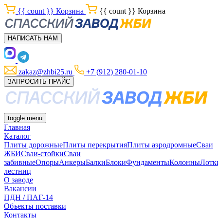
{{ count }}
Корзина
{{ count }}
Корзина
НАПИСАТЬ НАМ
zakaz@zhbi25.ru
+7 (912) 280-01-10
ЗАПРОСИТЬ ПРАЙС
toggle menu
Главная
Каталог
Плиты дорожные
Плиты перекрытия
Плиты аэродромные
Сваи
ЖБИ
Сваи-стойки
Сваи
забивные
Опоры
Анкеры
Балки
Блоки
Фундаменты
Колонны
Лотк
лестниц
О заводе
Вакансии
ПДН / ПАГ-14
Объекты поставки
Контакты