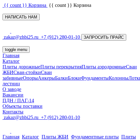
{{ count }}
Корзина
{{ count }}
Корзина
НАПИСАТЬ НАМ
zakaz@zhbi25.ru
+7 (912) 280-01-10
ЗАПРОСИТЬ ПРАЙС
toggle menu
Главная
Каталог
Плиты дорожные
Плиты перекрытия
Плиты аэродромные
Сваи
ЖБИ
Сваи-стойки
Сваи
забивные
Опоры
Анкеры
Балки
Блоки
Фундаменты
Колонны
Лотк
лестниц
О заводе
Вакансии
ПДН / ПАГ-14
Объекты поставки
Контакты
zakaz@zhbi25.ru
+7 (912) 280-01-10
Главная
Каталог
Плиты ЖБИ
Фундаментные плиты
Плиты