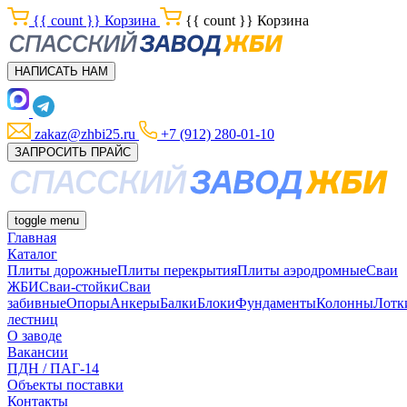
{{ count }}
Корзина
{{ count }}
Корзина
НАПИСАТЬ НАМ
zakaz@zhbi25.ru
+7 (912) 280-01-10
ЗАПРОСИТЬ ПРАЙС
toggle menu
Главная
Каталог
Плиты дорожные
Плиты перекрытия
Плиты аэродромные
Сваи
ЖБИ
Сваи-стойки
Сваи
забивные
Опоры
Анкеры
Балки
Блоки
Фундаменты
Колонны
Лотк
лестниц
О заводе
Вакансии
ПДН / ПАГ-14
Объекты поставки
Контакты