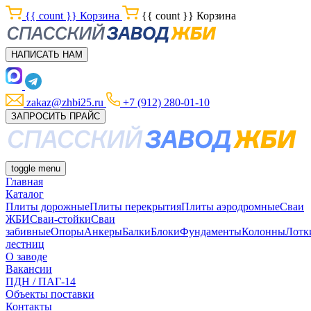
{{ count }}
Корзина
{{ count }}
Корзина
НАПИСАТЬ НАМ
zakaz@zhbi25.ru
+7 (912) 280-01-10
ЗАПРОСИТЬ ПРАЙС
toggle menu
Главная
Каталог
Плиты дорожные
Плиты перекрытия
Плиты аэродромные
Сваи
ЖБИ
Сваи-стойки
Сваи
забивные
Опоры
Анкеры
Балки
Блоки
Фундаменты
Колонны
Лотк
лестниц
О заводе
Вакансии
ПДН / ПАГ-14
Объекты поставки
Контакты