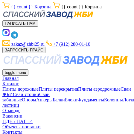
{{ count }}
Корзина
{{ count }}
Корзина
НАПИСАТЬ НАМ
zakaz@zhbi25.ru
+7 (912) 280-01-10
ЗАПРОСИТЬ ПРАЙС
toggle menu
Главная
Каталог
Плиты дорожные
Плиты перекрытия
Плиты аэродромные
Сваи
ЖБИ
Сваи-стойки
Сваи
забивные
Опоры
Анкеры
Балки
Блоки
Фундаменты
Колонны
Лотк
лестниц
О заводе
Вакансии
ПДН / ПАГ-14
Объекты поставки
Контакты