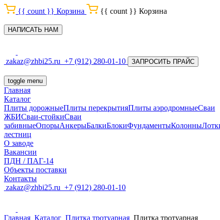
{{ count }}
Корзина
{{ count }}
Корзина
НАПИСАТЬ НАМ
zakaz@zhbi25.ru
+7 (912) 280-01-10
ЗАПРОСИТЬ ПРАЙС
toggle menu
Главная
Каталог
Плиты дорожные
Плиты перекрытия
Плиты аэродромные
Сваи
ЖБИ
Сваи-стойки
Сваи
забивные
Опоры
Анкеры
Балки
Блоки
Фундаменты
Колонны
Лотк
лестниц
О заводе
Вакансии
ПДН / ПАГ-14
Объекты поставки
Контакты
zakaz@zhbi25.ru
+7 (912) 280-01-10
Главная
Каталог
Плитка тротуарная
Плитка тротуарная