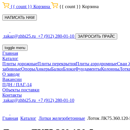
{{ count }}
Корзина
{{ count }}
Корзина
НАПИСАТЬ НАМ
zakaz@zhbi25.ru
+7 (912) 280-01-10
ЗАПРОСИТЬ ПРАЙС
toggle menu
Главная
Каталог
Плиты дорожные
Плиты перекрытия
Плиты аэродромные
Сваи
забивные
Опоры
Анкеры
Балки
Блоки
Фундаменты
Колонны
Лотк
О заводе
Вакансии
ПДН / ПАГ-14
Объекты поставки
Контакты
zakaz@zhbi25.ru
+7 (912) 280-01-10
Главная
Каталог
Лотки железобетонные
Лоток ЛК75.360.120-