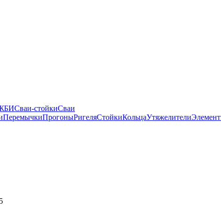
 ЖБИ
Сваи-стойки
Сваи
и
Перемычки
Прогоны
Ригеля
Стойки
Кольца
Утяжелители
Элемент
5