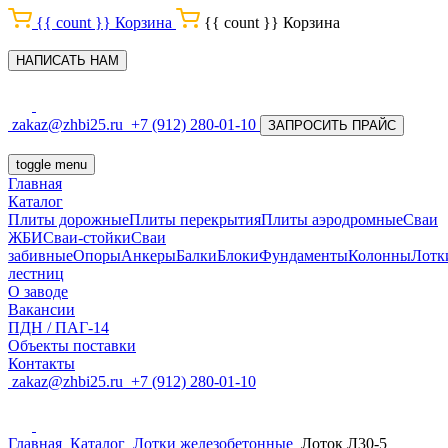
{{ count }}
Корзина
{{ count }}
Корзина
НАПИСАТЬ НАМ
zakaz@zhbi25.ru
+7 (912) 280-01-10
ЗАПРОСИТЬ ПРАЙС
toggle menu
Главная
Каталог
Плиты дорожные
Плиты перекрытия
Плиты аэродромные
Сваи
ЖБИ
Сваи-стойки
Сваи
забивные
Опоры
Анкеры
Балки
Блоки
Фундаменты
Колонны
Лотк
лестниц
О заводе
Вакансии
ПДН / ПАГ-14
Объекты поставки
Контакты
zakaz@zhbi25.ru
+7 (912) 280-01-10
Главная
Каталог
Лотки железобетонные
Лоток Л30-5