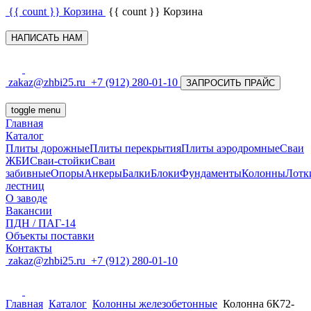
{{ count }}
Корзина
{{ count }}
Корзина
НАПИСАТЬ НАМ
zakaz@zhbi25.ru
+7 (912) 280-01-10
ЗАПРОСИТЬ ПРАЙС
toggle menu
Главная
Каталог
Плиты дорожные
Плиты перекрытия
Плиты аэродромные
Сваи
ЖБИ
Сваи-стойки
Сваи
забивные
Опоры
Анкеры
Балки
Блоки
Фундаменты
Колонны
Лотк
лестниц
О заводе
Вакансии
ПДН / ПАГ-14
Объекты поставки
Контакты
zakaz@zhbi25.ru
+7 (912) 280-01-10
Главная
Каталог
Колонны железобетонные
Колонна 6К72-