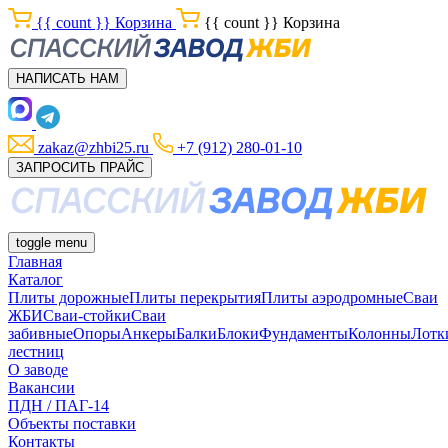
{{ count }}
Корзина
{{ count }}
Корзина
НАПИСАТЬ НАМ
zakaz@zhbi25.ru
+7 (912) 280-01-10
ЗАПРОСИТЬ ПРАЙС
toggle menu
Главная
Каталог
Плиты дорожные
Плиты перекрытия
Плиты аэродромные
Сваи
ЖБИ
Сваи-стойки
Сваи
забивные
Опоры
Анкеры
Балки
Блоки
Фундаменты
Колонны
Лотк
лестниц
О заводе
Вакансии
ПДН / ПАГ-14
Объекты поставки
Контакты