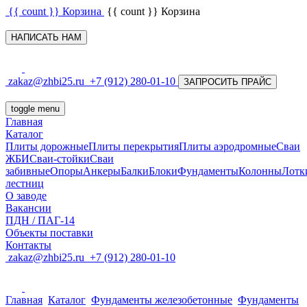
{{ count }}
Корзина
{{ count }}
Корзина
НАПИСАТЬ НАМ
zakaz@zhbi25.ru
+7 (912) 280-01-10
ЗАПРОСИТЬ ПРАЙС
toggle menu
Главная
Каталог
Плиты дорожные
Плиты перекрытия
Плиты аэродромные
Сваи
ЖБИ
Сваи-стойки
Сваи
забивные
Опоры
Анкеры
Балки
Блоки
Фундаменты
Колонны
Лотк
лестниц
О заводе
Вакансии
ПДН / ПАГ-14
Объекты поставки
Контакты
zakaz@zhbi25.ru
+7 (912) 280-01-10
Главная
Каталог
Фундаменты железобетонные
Фундаменты