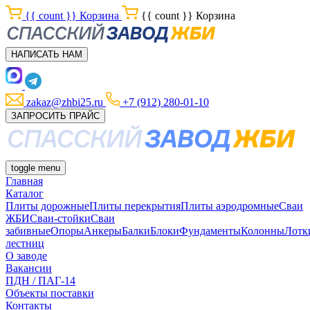
{{ count }}
Корзина
{{ count }}
Корзина
НАПИСАТЬ НАМ
zakaz@zhbi25.ru
+7 (912) 280-01-10
ЗАПРОСИТЬ ПРАЙС
toggle menu
Главная
Каталог
Плиты дорожные
Плиты перекрытия
Плиты аэродромные
Сваи
ЖБИ
Сваи-стойки
Сваи
забивные
Опоры
Анкеры
Балки
Блоки
Фундаменты
Колонны
Лотк
лестниц
О заводе
Вакансии
ПДН / ПАГ-14
Объекты поставки
Контакты