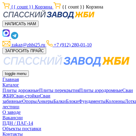
{{ count }}
Корзина
{{ count }}
Корзина
НАПИСАТЬ НАМ
zakaz@zhbi25.ru
+7 (912) 280-01-10
ЗАПРОСИТЬ ПРАЙС
toggle menu
Главная
Каталог
Плиты дорожные
Плиты перекрытия
Плиты аэродромные
Сваи
ЖБИ
Сваи-стойки
Сваи
забивные
Опоры
Анкеры
Балки
Блоки
Фундаменты
Колонны
Лотк
лестниц
О заводе
Вакансии
ПДН / ПАГ-14
Объекты поставки
Контакты