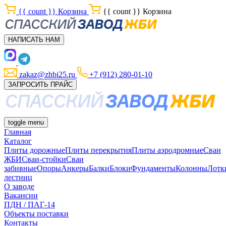
{{ count }}
Корзина
{{ count }}
Корзина
НАПИСАТЬ НАМ
zakaz@zhbi25.ru
+7 (912) 280-01-10
ЗАПРОСИТЬ ПРАЙС
toggle menu
Главная
Каталог
Плиты дорожные
Плиты перекрытия
Плиты аэродромные
Сваи
ЖБИ
Сваи-стойки
Сваи
забивные
Опоры
Анкеры
Балки
Блоки
Фундаменты
Колонны
Лотк
лестниц
О заводе
Вакансии
ПДН / ПАГ-14
Объекты поставки
Контакты