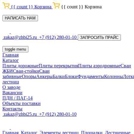
{{ count }}
Корзина
{{ count }}
Корзина
НАПИСАТЬ НАМ
zakaz@zhbi25.ru
+7 (912) 280-01-10
ЗАПРОСИТЬ ПРАЙС
toggle menu
Главная
Каталог
Плиты дорожные
Плиты перекрытия
Плиты аэродромные
Сваи
ЖБИ
Сваи-стойки
Сваи
забивные
Опоры
Анкеры
Балки
Блоки
Фундаменты
Колонны
Лотк
лестниц
О заводе
Вакансии
ПДН / ПАГ-14
Объекты поставки
Контакты
zakaz@zhbi25.ru
+7 (912) 280-01-10
Главная
Каталог
Элементы лестниц
Площадки
Лестничные