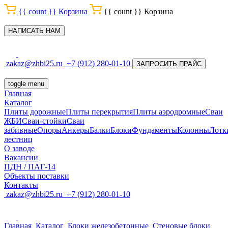
{{ count }}
Корзина
{{ count }}
Корзина
НАПИСАТЬ НАМ
zakaz@zhbi25.ru
+7 (912) 280-01-10
ЗАПРОСИТЬ ПРАЙС
toggle menu
Главная
Каталог
Плиты дорожные
Плиты перекрытия
Плиты аэродромные
Сваи
ЖБИ
Сваи-стойки
Сваи
забивные
Опоры
Анкеры
Балки
Блоки
Фундаменты
Колонны
Лотк
лестниц
О заводе
Вакансии
ПДН / ПАГ-14
Объекты поставки
Контакты
zakaz@zhbi25.ru
+7 (912) 280-01-10
Главная
Каталог
Блоки железобетонные
Стеновые блоки