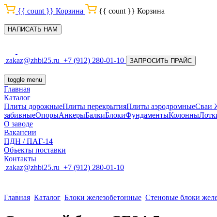
{{ count }}
Корзина
{{ count }}
Корзина
НАПИСАТЬ НАМ
zakaz@zhbi25.ru
+7 (912) 280-01-10
ЗАПРОСИТЬ ПРАЙС
toggle menu
Главная
Каталог
Плиты дорожные
Плиты перекрытия
Плиты аэродромные
Сваи
забивные
Опоры
Анкеры
Балки
Блоки
Фундаменты
Колонны
Лотк
О заводе
Вакансии
ПДН / ПАГ-14
Объекты поставки
Контакты
zakaz@zhbi25.ru
+7 (912) 280-01-10
Главная
Каталог
Блоки железобетонные
Стеновые блоки жел