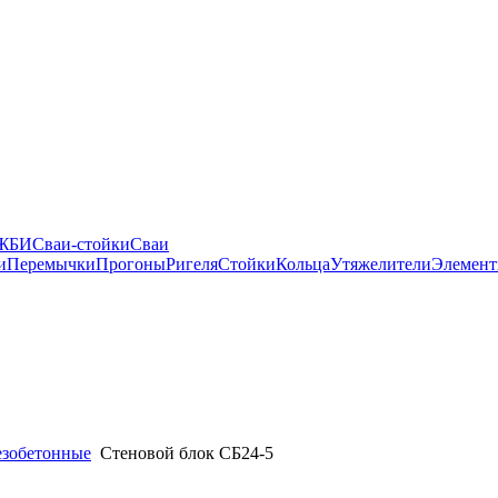
 ЖБИ
Сваи-стойки
Сваи
и
Перемычки
Прогоны
Ригеля
Стойки
Кольца
Утяжелители
Элемент
езобетонные
Стеновой блок СБ24-5